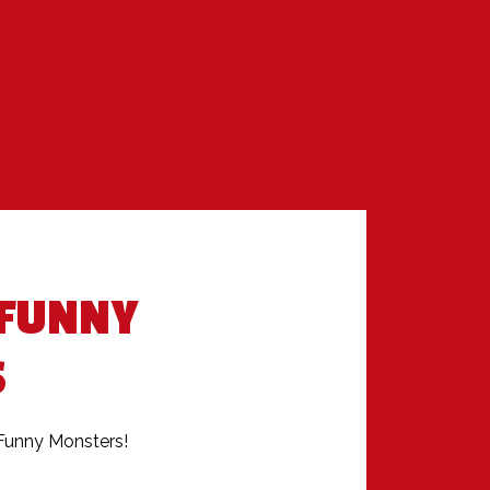
 FUNNY
S
Funny Monsters!