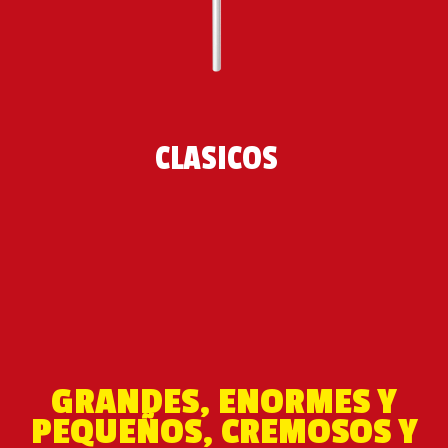
contenido
 de todo 
el mundo. 
Sigue 
#ChupaChupsImpossible
CLÁSICOS
 para ver 
quién 
logra 
abrirlo.
GRANDES, ENORMES Y
PEQUEÑOS, CREMOSOS Y